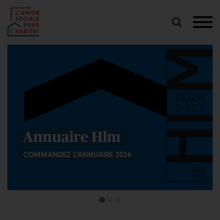
Lancer
une
recherche
USH
Boutique
Actualités Habita
6
LE MAGAZINE D'INFORMATION D