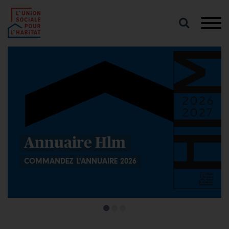
Lancer
une
recherche
USH
Boutique
Actualités Habita
6
LE MAGAZINE D'INFORMATION D